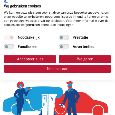
korting. Mocht de pompprijs toch lager zijn dan betaal je
Wij gebruiken cookies
natuurlijk de prijs aan de pomp. Zo ben je altijd verzekerd
We kunnen deze plaatsen voor analyse van onze bezoekersgegevens, om
van de laagste prijs.
onze website te verbeteren, gepersonaliseerde inhoud te tonen en om u
een geweldige website-ervaring te bieden. Voor meer informatie over de
cookies die we gebruiken opent u de instellingen.
tankpas aanvragen
Noodzakelijk
Prestatie
laadpas aanvragen
Functioneel
Advertenties
Accepteer alles
Weigeren
Nee, pas aan