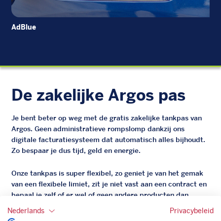
AdBlue
Die
De zakelijke Argos pas
Je bent beter op weg met de gratis zakelijke tankpas van
Argos. Geen administratieve rompslomp dankzij ons
digitale facturatiesysteem dat automatisch alles bijhoudt.
Zo bespaar je dus tijd, geld en energie.
Onze tankpas is super flexibel, zo geniet je van het gemak
van een flexibele limiet, zit je niet vast aan een contract en
bepaal je zelf of er wel of geen andere producten dan
brandstof mee betaalt kunnen worden.
Nederlands
Privacybeleid
Bovendien profiteer je altijd van een gegarandeerde