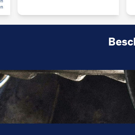
en
en
Besc