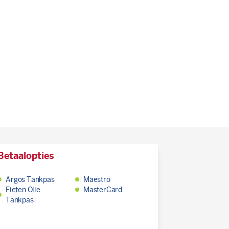
Betaalopties
Argos Tankpas
Maestro
Fieten Olie
MasterCard
Tankpas