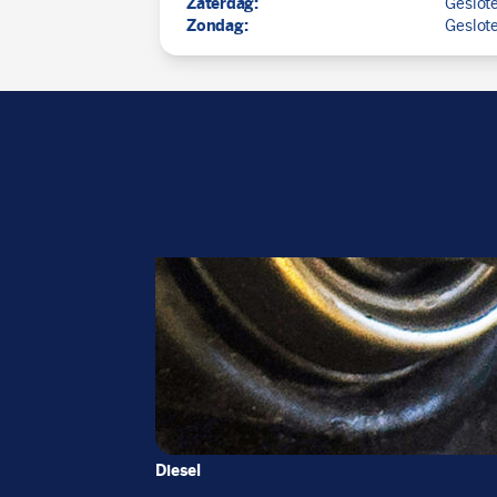
Zaterdag:
Geslot
Zondag:
Geslot
Diesel