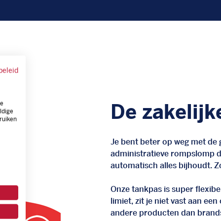
beleid
ze
De zakelijk
ldige
ruiken
Je bent beter op weg met de g
administratieve rompslomp da
automatisch alles bijhoudt. Zo
Onze tankpas is super flexibel
limiet, zit je niet vast aan ee
andere producten dan brand