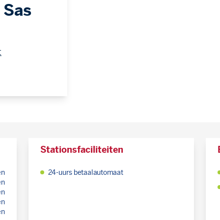
 Sas
t
Stationsfaciliteiten
en
24-uurs betaalautomaat
en
en
en
en