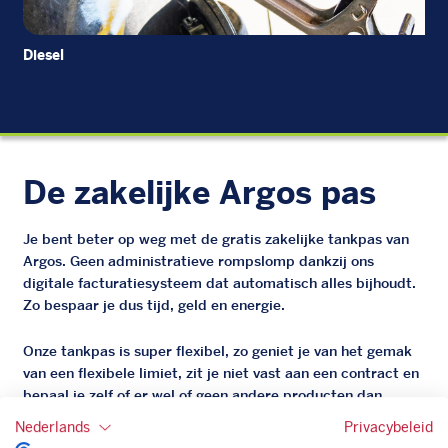
Diesel
EU
De zakelijke Argos pas
Je bent beter op weg met de gratis zakelijke tankpas van
Argos. Geen administratieve rompslomp dankzij ons
digitale facturatiesysteem dat automatisch alles bijhoudt.
Zo bespaar je dus tijd, geld en energie.
Onze tankpas is super flexibel, zo geniet je van het gemak
van een flexibele limiet, zit je niet vast aan een contract en
bepaal je zelf of er wel of geen andere producten dan
brandstof mee betaalt kunnen worden.
Nederlands
Privacybeleid
Bovendien profiteer je altijd van een gegarandeerde