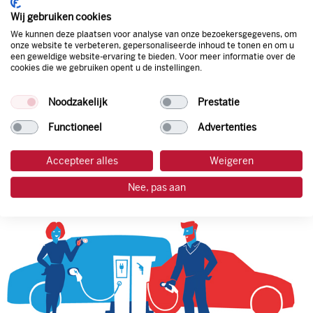
korting. Mocht de pompprijs toch lager zijn dan betaal je
Wij gebruiken cookies
natuurlijk de prijs aan de pomp. Zo ben je altijd verzekerd
We kunnen deze plaatsen voor analyse van onze bezoekersgegevens, om
van de laagste prijs.
onze website te verbeteren, gepersonaliseerde inhoud te tonen en om u
een geweldige website-ervaring te bieden. Voor meer informatie over de
cookies die we gebruiken opent u de instellingen.
tankpas aanvragen
Noodzakelijk
Prestatie
laadpas aanvragen
Functioneel
Advertenties
Accepteer alles
Weigeren
Nee, pas aan