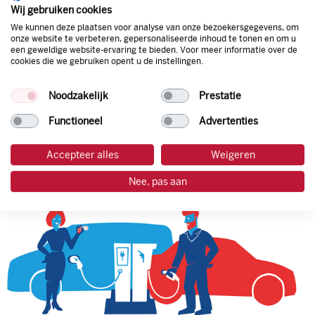
natuurlijk de prijs aan de pomp. Zo ben je altijd verzekerd
Wij gebruiken cookies
van de laagste prijs.
We kunnen deze plaatsen voor analyse van onze bezoekersgegevens, om
onze website te verbeteren, gepersonaliseerde inhoud te tonen en om u
een geweldige website-ervaring te bieden. Voor meer informatie over de
cookies die we gebruiken opent u de instellingen.
tankpas aanvragen
Noodzakelijk
Prestatie
laadpas aanvragen
Functioneel
Advertenties
Accepteer alles
Weigeren
Nee, pas aan