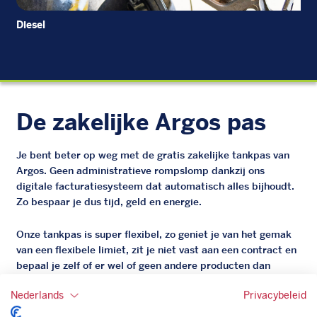
Diesel
EU
De zakelijke Argos pas
Je bent beter op weg met de gratis zakelijke tankpas van
Argos. Geen administratieve rompslomp dankzij ons
digitale facturatiesysteem dat automatisch alles bijhoudt.
Zo bespaar je dus tijd, geld en energie.
Onze tankpas is super flexibel, zo geniet je van het gemak
van een flexibele limiet, zit je niet vast aan een contract en
bepaal je zelf of er wel of geen andere producten dan
brandstof mee betaalt kunnen worden.
Nederlands
Privacybeleid
Bovendien profiteer je altijd van een gegarandeerde
korting. Mocht de pompprijs toch lager zijn dan betaal je