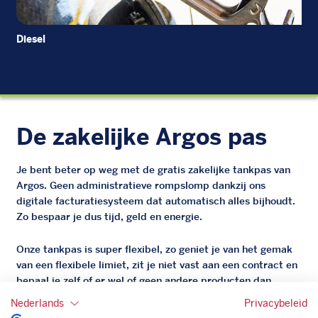
Diesel
EU
De zakelijke Argos pas
Je bent beter op weg met de gratis zakelijke tankpas van
Argos. Geen administratieve rompslomp dankzij ons
digitale facturatiesysteem dat automatisch alles bijhoudt.
Zo bespaar je dus tijd, geld en energie.
Onze tankpas is super flexibel, zo geniet je van het gemak
van een flexibele limiet, zit je niet vast aan een contract en
bepaal je zelf of er wel of geen andere producten dan
brandstof mee betaalt kunnen worden.
Nederlands
Privacybeleid
Bovendien profiteer je altijd van een gegarandeerde