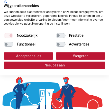
korting. Mocht de pompprijs toch lager zijn dan betaal je
Wij gebruiken cookies
natuurlijk de prijs aan de pomp. Zo ben je altijd verzekerd
We kunnen deze plaatsen voor analyse van onze bezoekersgegevens, om
van de laagste prijs.
onze website te verbeteren, gepersonaliseerde inhoud te tonen en om u
een geweldige website-ervaring te bieden. Voor meer informatie over de
cookies die we gebruiken opent u de instellingen.
tankpas aanvragen
Noodzakelijk
Prestatie
laadpas aanvragen
Functioneel
Advertenties
Accepteer alles
Weigeren
Nee, pas aan