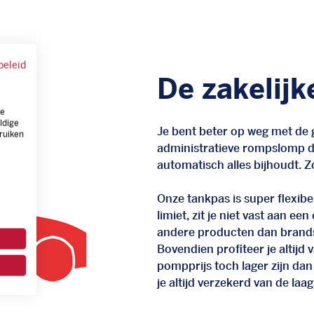
beleid
De zakelijk
ze
ldige
Je bent beter op weg met de g
ruiken
administratieve rompslomp da
automatisch alles bijhoudt. Zo
Onze tankpas is super flexibel
limiet, zit je niet vast aan ee
andere producten dan brand
Bovendien profiteer je altij
pompprijs toch lager zijn dan
je altijd verzekerd van de laags