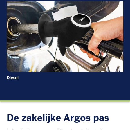
Diesel
EU
De zakelijke Argos pas