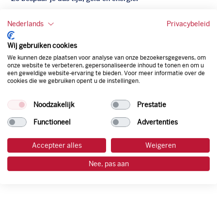
Onze tankpas is super flexibel, zo geniet je van het gemak
Nederlands
Privacybeleid
van een flexibele limiet, zit je niet vast aan een contract en
bepaal je zelf of er wel of geen andere producten dan
Wij gebruiken cookies
brandstof mee betaalt kunnen worden.
We kunnen deze plaatsen voor analyse van onze bezoekersgegevens, om
Bovendien profiteer je altijd van een gegarandeerde
onze website te verbeteren, gepersonaliseerde inhoud te tonen en om u
korting. Mocht de pompprijs toch lager zijn dan betaal je
een geweldige website-ervaring te bieden. Voor meer informatie over de
cookies die we gebruiken opent u de instellingen.
natuurlijk de prijs aan de pomp. Zo ben je altijd verzekerd
van de laagste prijs.
Noodzakelijk
Prestatie
Functioneel
Advertenties
tankpas aanvragen
Accepteer alles
Weigeren
laadpas aanvragen
Nee, pas aan