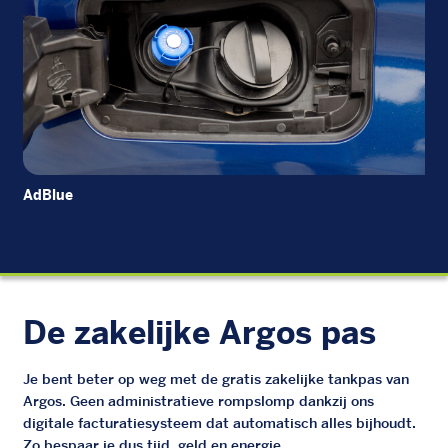
AdBlue
Die
De zakelijke Argos pas
Je bent beter op weg met de gratis zakelijke tankpas van
Argos. Geen administratieve rompslomp dankzij ons
digitale facturatiesysteem dat automatisch alles bijhoudt.
Zo bespaar je dus tijd, geld en energie.