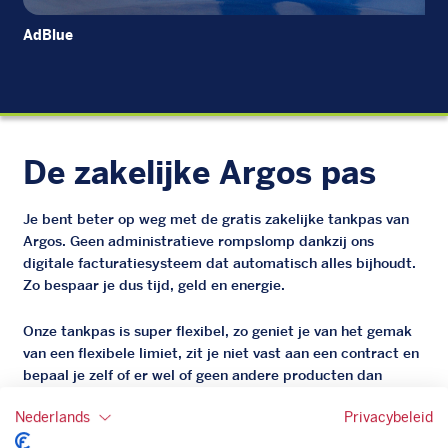
AdBlue
Die
De zakelijke Argos pas
Je bent beter op weg met de gratis zakelijke tankpas van
Argos. Geen administratieve rompslomp dankzij ons
digitale facturatiesysteem dat automatisch alles bijhoudt.
Zo bespaar je dus tijd, geld en energie.
Onze tankpas is super flexibel, zo geniet je van het gemak
van een flexibele limiet, zit je niet vast aan een contract en
bepaal je zelf of er wel of geen andere producten dan
brandstof mee betaalt kunnen worden.
Nederlands
Privacybeleid
Bovendien profiteer je altijd van een gegarandeerde
korting. Mocht de pompprijs toch lager zijn dan betaal je