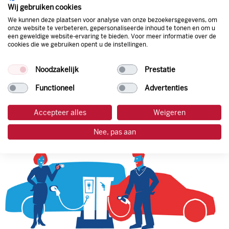
natuurlijk de prijs aan de pomp. Zo ben je altijd verzekerd
Wij gebruiken cookies
van de laagste prijs.
We kunnen deze plaatsen voor analyse van onze bezoekersgegevens, om
onze website te verbeteren, gepersonaliseerde inhoud te tonen en om u
een geweldige website-ervaring te bieden. Voor meer informatie over de
cookies die we gebruiken opent u de instellingen.
tankpas aanvragen
Noodzakelijk
Prestatie
laadpas aanvragen
Functioneel
Advertenties
Accepteer alles
Weigeren
Nee, pas aan