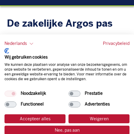
De zakelijke Argos pas
Je bent beter op weg met de gratis zakelijke tankpas van
Argos. Geen administratieve rompslomp dankzij ons
Nederlands
Privacybeleid
digitale facturatiesysteem dat automatisch alles bijhoudt.
Zo bespaar je dus tijd, geld en energie.
Wij gebruiken cookies
We kunnen deze plaatsen voor analyse van onze bezoekersgegevens, om
onze website te verbeteren, gepersonaliseerde inhoud te tonen en om u
Onze tankpas is super flexibel, zo geniet je van het gemak
een geweldige website-ervaring te bieden. Voor meer informatie over de
van een flexibele limiet, zit je niet vast aan een contract en
cookies die we gebruiken opent u de instellingen.
bepaal je zelf of er wel of geen andere producten dan
brandstof mee betaalt kunnen worden.
Noodzakelijk
Prestatie
Bovendien profiteer je altijd van een gegarandeerde
korting. Mocht de pompprijs toch lager zijn dan betaal je
Functioneel
Advertenties
natuurlijk de prijs aan de pomp. Zo ben je altijd verzekerd
van de laagste prijs.
Accepteer alles
Weigeren
Nee, pas aan