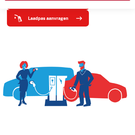
tankpas aanvragen
laadpas aanvragen