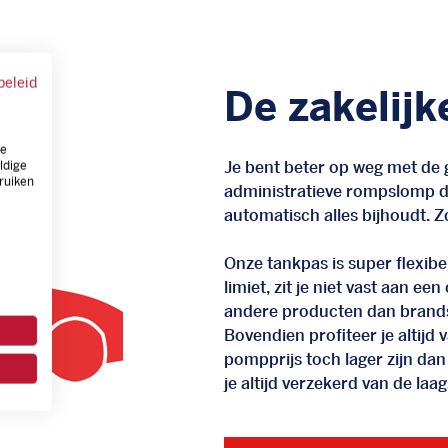
beleid
De zakelijk
ze
Je bent beter op weg met de g
ldige
ruiken
administratieve rompslomp da
automatisch alles bijhoudt. Zo
Onze tankpas is super flexibel
limiet, zit je niet vast aan ee
andere producten dan brand
Bovendien profiteer je altij
pompprijs toch lager zijn dan
je altijd verzekerd van de laags