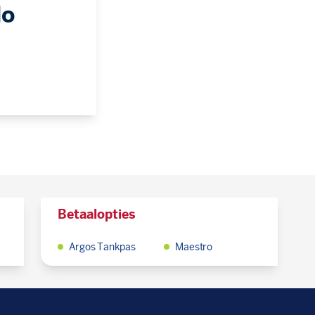
lo
Betaalopties
Argos Tankpas
Maestro