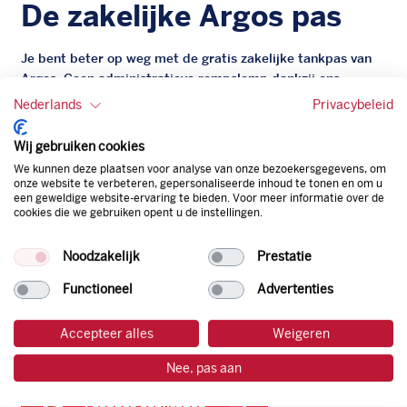
De zakelijke Argos pas
Je bent beter op weg met de gratis zakelijke tankpas van
Argos. Geen administratieve rompslomp dankzij ons
digitale facturatiesysteem dat automatisch alles bijhoudt.
Nederlands
Privacybeleid
Zo bespaar je dus tijd, geld en energie.
Wij gebruiken cookies
Onze tankpas is super flexibel, zo geniet je van het gemak
We kunnen deze plaatsen voor analyse van onze bezoekersgegevens, om
van een flexibele limiet, zit je niet vast aan een contract en
onze website te verbeteren, gepersonaliseerde inhoud te tonen en om u
een geweldige website-ervaring te bieden. Voor meer informatie over de
bepaal je zelf of er wel of geen andere producten dan
cookies die we gebruiken opent u de instellingen.
brandstof mee betaalt kunnen worden.
Bovendien profiteer je altijd van een gegarandeerde
Noodzakelijk
Prestatie
korting. Mocht de pompprijs toch lager zijn dan betaal je
natuurlijk de prijs aan de pomp. Zo ben je altijd verzekerd
Functioneel
Advertenties
van de laagste prijs.
Accepteer alles
Weigeren
tankpas aanvragen
Nee, pas aan