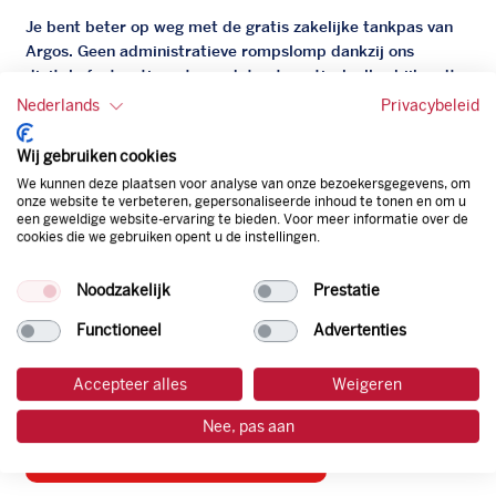
Je bent beter op weg met de gratis zakelijke tankpas van
Argos. Geen administratieve rompslomp dankzij ons
digitale facturatiesysteem dat automatisch alles bijhoudt.
Zo bespaar je dus tijd, geld en energie.
Nederlands
Privacybeleid
Onze tankpas is super flexibel, zo geniet je van het gemak
Wij gebruiken cookies
van een flexibele limiet, zit je niet vast aan een contract en
We kunnen deze plaatsen voor analyse van onze bezoekersgegevens, om
bepaal je zelf of er wel of geen andere producten dan
onze website te verbeteren, gepersonaliseerde inhoud te tonen en om u
een geweldige website-ervaring te bieden. Voor meer informatie over de
brandstof mee betaalt kunnen worden.
cookies die we gebruiken opent u de instellingen.
Bovendien profiteer je altijd van een gegarandeerde
korting. Mocht de pompprijs toch lager zijn dan betaal je
Noodzakelijk
Prestatie
natuurlijk de prijs aan de pomp. Zo ben je altijd verzekerd
van de laagste prijs.
Functioneel
Advertenties
Accepteer alles
Weigeren
tankpas aanvragen
Nee, pas aan
laadpas aanvragen