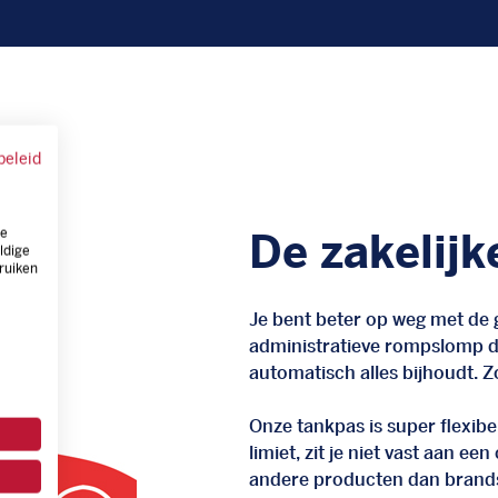
beleid
ze
De zakelijk
ldige
ruiken
Je bent beter op weg met de g
administratieve rompslomp da
automatisch alles bijhoudt. Zo
Onze tankpas is super flexibel
limiet, zit je niet vast aan ee
andere producten dan brand