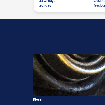
Zaterdag:
Geslot
Zondag:
Geslot
Diesel