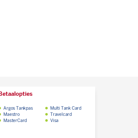
Betaalopties
Argos Tankpas
Multi Tank Card
Maestro
Travelcard
MasterCard
Visa