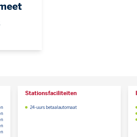
emeet
t
Stationsfaciliteiten
en
24-uurs betaalautomaat
en
en
en
en