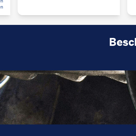
en
en
Besc