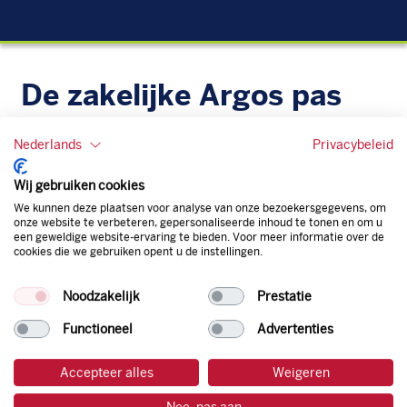
De zakelijke Argos pas
Je bent beter op weg met de gratis zakelijke tankpas van
Nederlands
Privacybeleid
Argos. Geen administratieve rompslomp dankzij ons
digitale facturatiesysteem dat automatisch alles bijhoudt.
Wij gebruiken cookies
Zo bespaar je dus tijd, geld en energie.
We kunnen deze plaatsen voor analyse van onze bezoekersgegevens, om
onze website te verbeteren, gepersonaliseerde inhoud te tonen en om u
Onze tankpas is super flexibel, zo geniet je van het gemak
een geweldige website-ervaring te bieden. Voor meer informatie over de
cookies die we gebruiken opent u de instellingen.
van een flexibele limiet, zit je niet vast aan een contract en
bepaal je zelf of er wel of geen andere producten dan
Noodzakelijk
Prestatie
brandstof mee betaalt kunnen worden.
Bovendien profiteer je altijd van een gegarandeerde
Functioneel
Advertenties
korting. Mocht de pompprijs toch lager zijn dan betaal je
natuurlijk de prijs aan de pomp. Zo ben je altijd verzekerd
Accepteer alles
Weigeren
van de laagste prijs.