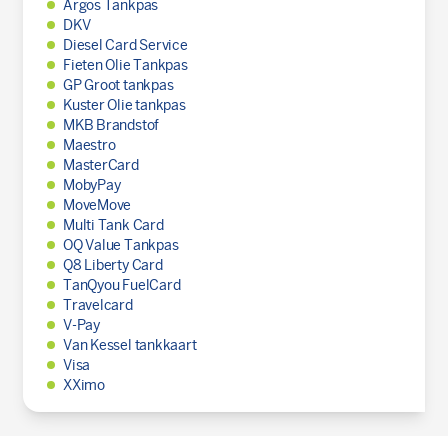
Argos Tankpas
DKV
Diesel Card Service
Fieten Olie Tankpas
GP Groot tankpas
Kuster Olie tankpas
MKB Brandstof
Maestro
MasterCard
MobyPay
MoveMove
Multi Tank Card
OQ Value Tankpas
Q8 Liberty Card
TanQyou FuelCard
Travelcard
V-Pay
Van Kessel tankkaart
Visa
XXimo