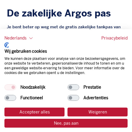
De zakelijke Argos pas
Je bent beter op weg met de gratis zakelijke tankpas van
Argos. Geen administratieve rompslomp dankzij ons
Nederlands
Privacybeleid
digitale facturatiesysteem dat automatisch alles bijhoudt.
Zo bespaar je dus tijd, geld en energie.
Wij gebruiken cookies
We kunnen deze plaatsen voor analyse van onze bezoekersgegevens, om
Onze tankpas is super flexibel, zo geniet je van het gemak
onze website te verbeteren, gepersonaliseerde inhoud te tonen en om u
van een flexibele limiet, zit je niet vast aan een contract en
een geweldige website-ervaring te bieden. Voor meer informatie over de
bepaal je zelf of er wel of geen andere producten dan
cookies die we gebruiken opent u de instellingen.
brandstof mee betaalt kunnen worden.
Bovendien profiteer je altijd van een gegarandeerde
Noodzakelijk
Prestatie
korting. Mocht de pompprijs toch lager zijn dan betaal je
Functioneel
Advertenties
natuurlijk de prijs aan de pomp. Zo ben je altijd verzekerd
van de laagste prijs.
Accepteer alles
Weigeren
Nee, pas aan
tankpas aanvragen