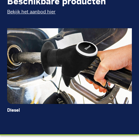
Beschikbare producten
Bekijk het aanbod hier
Diesel
Di