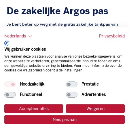
De zakelijke Argos pas
Je bent beter op weg met de gratis zakelijke tankpas van
Argos. Geen administratieve rompslomp dankzij ons
Nederlands
Privacybeleid
digitale facturatiesysteem dat automatisch alles bijhoudt.
Zo bespaar je dus tijd, geld en energie.
Wij gebruiken cookies
Onze tankpas is super flexibel, zo geniet je van het gemak
We kunnen deze plaatsen voor analyse van onze bezoekersgegevens, om
onze website te verbeteren, gepersonaliseerde inhoud te tonen en om u
van een flexibele limiet, zit je niet vast aan een contract en
een geweldige website-ervaring te bieden. Voor meer informatie over de
bepaal je zelf of er wel of geen andere producten dan
cookies die we gebruiken opent u de instellingen.
brandstof mee betaalt kunnen worden.
Bovendien profiteer je altijd van een gegarandeerde
Noodzakelijk
Prestatie
korting. Mocht de pompprijs toch lager zijn dan betaal je
natuurlijk de prijs aan de pomp. Zo ben je altijd verzekerd
Functioneel
Advertenties
van de laagste prijs.
Accepteer alles
Weigeren
tankpas aanvragen
Nee, pas aan