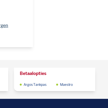
rgen
Betaalopties
Argos Tankpas
Maestro