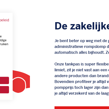
beleid
De zakelijk
ze
Je bent beter op weg met de g
ldige
ruiken
administratieve rompslomp da
automatisch alles bijhoudt. Zo
Onze tankpas is super flexibel
limiet, zit je niet vast aan ee
andere producten dan brand
Bovendien profiteer je altij
pompprijs toch lager zijn dan
je altijd verzekerd van de laags