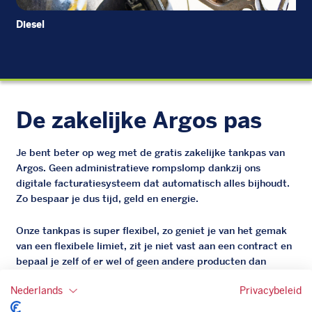
Diesel
EU
De zakelijke Argos pas
Je bent beter op weg met de gratis zakelijke tankpas van
Argos. Geen administratieve rompslomp dankzij ons
digitale facturatiesysteem dat automatisch alles bijhoudt.
Zo bespaar je dus tijd, geld en energie.
Onze tankpas is super flexibel, zo geniet je van het gemak
van een flexibele limiet, zit je niet vast aan een contract en
bepaal je zelf of er wel of geen andere producten dan
brandstof mee betaalt kunnen worden.
Nederlands
Privacybeleid
Bovendien profiteer je altijd van een gegarandeerde
korting. Mocht de pompprijs toch lager zijn dan betaal je