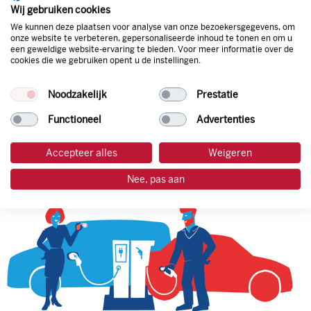
natuurlijk de prijs aan de pomp. Zo ben je altijd verzekerd
Wij gebruiken cookies
van de laagste prijs.
We kunnen deze plaatsen voor analyse van onze bezoekersgegevens, om
onze website te verbeteren, gepersonaliseerde inhoud te tonen en om u
een geweldige website-ervaring te bieden. Voor meer informatie over de
cookies die we gebruiken opent u de instellingen.
tankpas aanvragen
Noodzakelijk
Prestatie
laadpas aanvragen
Functioneel
Advertenties
Accepteer alles
Weigeren
Nee, pas aan