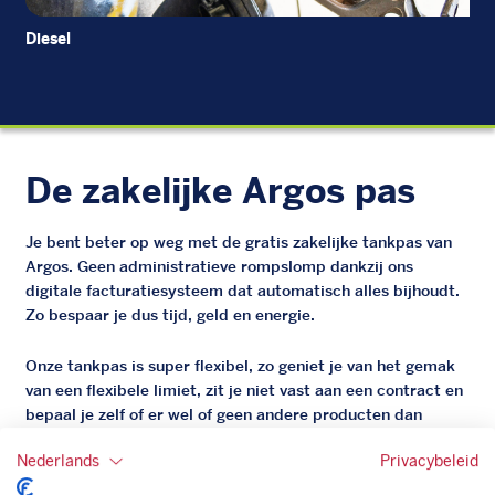
Diesel
EU
De zakelijke Argos pas
Je bent beter op weg met de gratis zakelijke tankpas van
Argos. Geen administratieve rompslomp dankzij ons
digitale facturatiesysteem dat automatisch alles bijhoudt.
Zo bespaar je dus tijd, geld en energie.
Onze tankpas is super flexibel, zo geniet je van het gemak
van een flexibele limiet, zit je niet vast aan een contract en
bepaal je zelf of er wel of geen andere producten dan
brandstof mee betaalt kunnen worden.
Nederlands
Privacybeleid
Bovendien profiteer je altijd van een gegarandeerde
korting. Mocht de pompprijs toch lager zijn dan betaal je