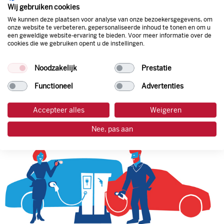
natuurlijk de prijs aan de pomp. Zo ben je altijd verzekerd
Wij gebruiken cookies
van de laagste prijs.
We kunnen deze plaatsen voor analyse van onze bezoekersgegevens, om
onze website te verbeteren, gepersonaliseerde inhoud te tonen en om u
een geweldige website-ervaring te bieden. Voor meer informatie over de
cookies die we gebruiken opent u de instellingen.
tankpas aanvragen
Noodzakelijk
Prestatie
laadpas aanvragen
Functioneel
Advertenties
Accepteer alles
Weigeren
Nee, pas aan