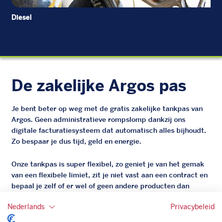
Diesel
Di
De zakelijke Argos pas
Je bent beter op weg met de gratis zakelijke tankpas van
Argos. Geen administratieve rompslomp dankzij ons
digitale facturatiesysteem dat automatisch alles bijhoudt.
Zo bespaar je dus tijd, geld en energie.
Onze tankpas is super flexibel, zo geniet je van het gemak
van een flexibele limiet, zit je niet vast aan een contract en
bepaal je zelf of er wel of geen andere producten dan
brandstof mee betaalt kunnen worden.
Nederlands
Privacybeleid
Bovendien profiteer je altijd van een gegarandeerde
korting. Mocht de pompprijs toch lager zijn dan betaal je