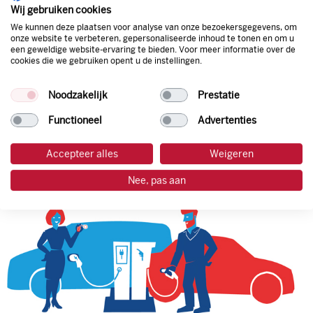
natuurlijk de prijs aan de pomp. Zo ben je altijd verzekerd
Wij gebruiken cookies
van de laagste prijs.
We kunnen deze plaatsen voor analyse van onze bezoekersgegevens, om
onze website te verbeteren, gepersonaliseerde inhoud te tonen en om u
een geweldige website-ervaring te bieden. Voor meer informatie over de
cookies die we gebruiken opent u de instellingen.
tankpas aanvragen
Noodzakelijk
Prestatie
laadpas aanvragen
Functioneel
Advertenties
Accepteer alles
Weigeren
Nee, pas aan