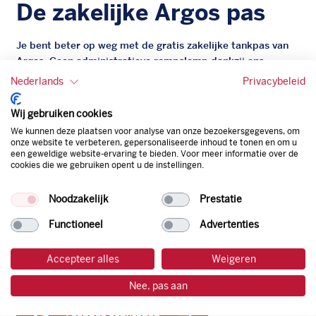
De zakelijke Argos pas
Je bent beter op weg met de gratis zakelijke tankpas van
Argos. Geen administratieve rompslomp dankzij ons
digitale facturatiesysteem dat automatisch alles bijhoudt.
Nederlands
Privacybeleid
Zo bespaar je dus tijd, geld en energie.
Wij gebruiken cookies
Onze tankpas is super flexibel, zo geniet je van het gemak
We kunnen deze plaatsen voor analyse van onze bezoekersgegevens, om
van een flexibele limiet, zit je niet vast aan een contract en
onze website te verbeteren, gepersonaliseerde inhoud te tonen en om u
een geweldige website-ervaring te bieden. Voor meer informatie over de
bepaal je zelf of er wel of geen andere producten dan
cookies die we gebruiken opent u de instellingen.
brandstof mee betaalt kunnen worden.
Bovendien profiteer je altijd van een gegarandeerde
Noodzakelijk
Prestatie
korting. Mocht de pompprijs toch lager zijn dan betaal je
natuurlijk de prijs aan de pomp. Zo ben je altijd verzekerd
Functioneel
Advertenties
van de laagste prijs.
Accepteer alles
Weigeren
tankpas aanvragen
Nee, pas aan