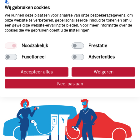
korting. Mocht de pompprijs toch lager zijn dan betaal je
Wij gebruiken cookies
natuurlijk de prijs aan de pomp. Zo ben je altijd verzekerd
We kunnen deze plaatsen voor analyse van onze bezoekersgegevens, om
van de laagste prijs.
onze website te verbeteren, gepersonaliseerde inhoud te tonen en om u
een geweldige website-ervaring te bieden. Voor meer informatie over de
cookies die we gebruiken opent u de instellingen.
tankpas aanvragen
Noodzakelijk
Prestatie
laadpas aanvragen
Functioneel
Advertenties
Accepteer alles
Weigeren
Nee, pas aan