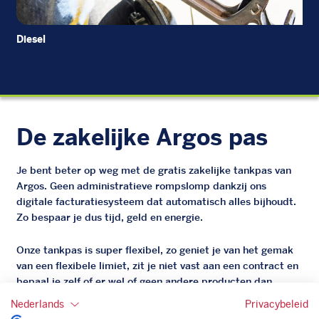
Diesel
Di
De zakelijke Argos pas
Je bent beter op weg met de gratis zakelijke tankpas van
Argos. Geen administratieve rompslomp dankzij ons
digitale facturatiesysteem dat automatisch alles bijhoudt.
Zo bespaar je dus tijd, geld en energie.
Onze tankpas is super flexibel, zo geniet je van het gemak
van een flexibele limiet, zit je niet vast aan een contract en
bepaal je zelf of er wel of geen andere producten dan
brandstof mee betaalt kunnen worden.
Nederlands
Privacybeleid
Bovendien profiteer je altijd van een gegarandeerde