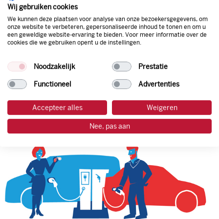
natuurlijk de prijs aan de pomp. Zo ben je altijd verzekerd
Wij gebruiken cookies
van de laagste prijs.
We kunnen deze plaatsen voor analyse van onze bezoekersgegevens, om
onze website te verbeteren, gepersonaliseerde inhoud te tonen en om u
een geweldige website-ervaring te bieden. Voor meer informatie over de
cookies die we gebruiken opent u de instellingen.
tankpas aanvragen
Noodzakelijk
Prestatie
laadpas aanvragen
Functioneel
Advertenties
Accepteer alles
Weigeren
Nee, pas aan