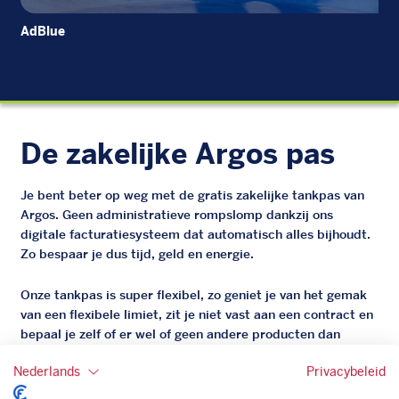
AdBlue
Die
De zakelijke Argos pas
Je bent beter op weg met de gratis zakelijke tankpas van
Argos. Geen administratieve rompslomp dankzij ons
digitale facturatiesysteem dat automatisch alles bijhoudt.
Zo bespaar je dus tijd, geld en energie.
Onze tankpas is super flexibel, zo geniet je van het gemak
van een flexibele limiet, zit je niet vast aan een contract en
bepaal je zelf of er wel of geen andere producten dan
brandstof mee betaalt kunnen worden.
Nederlands
Privacybeleid
Bovendien profiteer je altijd van een gegarandeerde
korting. Mocht de pompprijs toch lager zijn dan betaal je