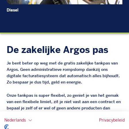
Diesel
EU
De zakelijke Argos pas
Je bent beter op weg met de gratis zakelijke tankpas van
Argos. Geen administratieve rompslomp dankzij ons
digitale facturatiesysteem dat automatisch alles bijhoudt.
Zo bespaar je dus tijd, geld en energie.
Onze tankpas is super flexibel, zo geniet je van het gemak
van een flexibele limiet, zit je niet vast aan een contract en
bepaal je zelf of er wel of geen andere producten dan
brandstof mee betaalt kunnen worden.
Nederlands
Privacybeleid
Bovendien profiteer je altijd van een gegarandeerde
korting. Mocht de pompprijs toch lager zijn dan betaal je