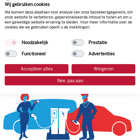
natuurlijk de prijs aan de pomp. Zo ben je altijd verzekerd
Wij gebruiken cookies
van de laagste prijs.
We kunnen deze plaatsen voor analyse van onze bezoekersgegevens, om
onze website te verbeteren, gepersonaliseerde inhoud te tonen en om u
een geweldige website-ervaring te bieden. Voor meer informatie over de
cookies die we gebruiken opent u de instellingen.
tankpas aanvragen
Noodzakelijk
Prestatie
laadpas aanvragen
Functioneel
Advertenties
Accepteer alles
Weigeren
Nee, pas aan