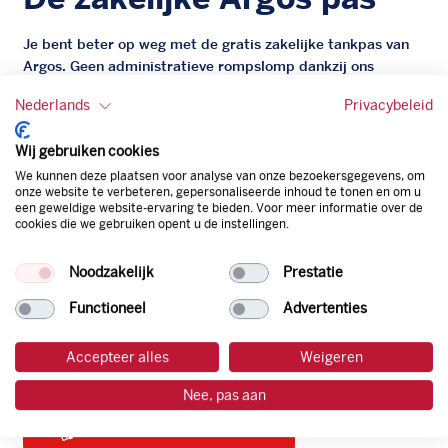
Je bent beter op weg met de gratis zakelijke tankpas van
Argos. Geen administratieve rompslomp dankzij ons
digitale facturatiesysteem dat automatisch alles bijhoudt.
Nederlands
Privacybeleid
Zo bespaar je dus tijd, geld en energie.
Wij gebruiken cookies
Onze tankpas is super flexibel, zo geniet je van het gemak
We kunnen deze plaatsen voor analyse van onze bezoekersgegevens, om
van een flexibele limiet, zit je niet vast aan een contract en
onze website te verbeteren, gepersonaliseerde inhoud te tonen en om u
bepaal je zelf of er wel of geen andere producten dan
een geweldige website-ervaring te bieden. Voor meer informatie over de
brandstof mee betaalt kunnen worden.
cookies die we gebruiken opent u de instellingen.
Bovendien profiteer je altijd van een gegarandeerde
korting. Mocht de pompprijs toch lager zijn dan betaal je
Noodzakelijk
Prestatie
natuurlijk de prijs aan de pomp. Zo ben je altijd verzekerd
Functioneel
Advertenties
van de laagste prijs.
Accepteer alles
Weigeren
tankpas aanvragen
Nee, pas aan
laadpas aanvragen