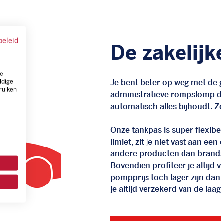
beleid
De zakelijk
ze
Je bent beter op weg met de g
ldige
ruiken
administratieve rompslomp da
automatisch alles bijhoudt. Zo
Onze tankpas is super flexibel
limiet, zit je niet vast aan ee
andere producten dan brand
Bovendien profiteer je altij
pompprijs toch lager zijn dan
je altijd verzekerd van de laags