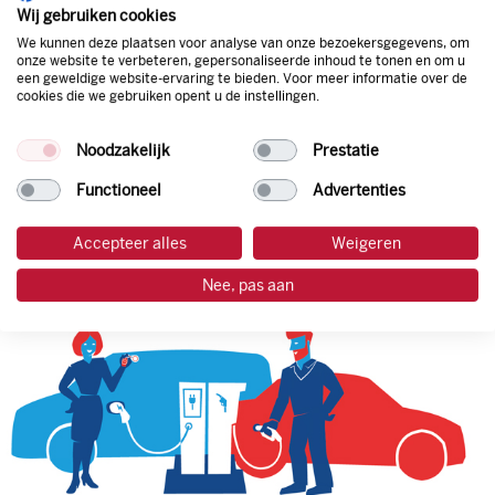
natuurlijk de prijs aan de pomp. Zo ben je altijd verzekerd
Wij gebruiken cookies
van de laagste prijs.
We kunnen deze plaatsen voor analyse van onze bezoekersgegevens, om
onze website te verbeteren, gepersonaliseerde inhoud te tonen en om u
een geweldige website-ervaring te bieden. Voor meer informatie over de
cookies die we gebruiken opent u de instellingen.
tankpas aanvragen
Noodzakelijk
Prestatie
laadpas aanvragen
Functioneel
Advertenties
Accepteer alles
Weigeren
Nee, pas aan