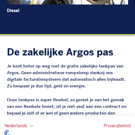
Diesel
EU
De zakelijke Argos pas
Je bent beter op weg met de gratis zakelijke tankpas van
Argos. Geen administratieve rompslomp dankzij ons
digitale facturatiesysteem dat automatisch alles bijhoudt.
Zo bespaar je dus tijd, geld en energie.
Onze tankpas is super flexibel, zo geniet je van het gemak
van een flexibele limiet, zit je niet vast aan een contract en
bepaal je zelf of er wel of geen andere producten dan
brandstof mee betaalt kunnen worden.
Nederlands
Privacybeleid
Bovendien profiteer je altijd van een gegarandeerde
korting. Mocht de pompprijs toch lager zijn dan betaal je