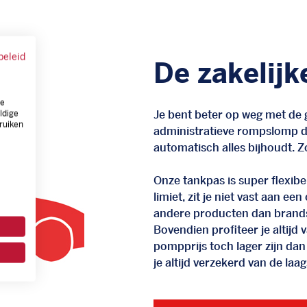
beleid
De zakelijk
ze
Je bent beter op weg met de g
ldige
ruiken
administratieve rompslomp da
automatisch alles bijhoudt. Zo
Onze tankpas is super flexibel
limiet, zit je niet vast aan ee
andere producten dan brand
Bovendien profiteer je altij
pompprijs toch lager zijn dan
je altijd verzekerd van de laags