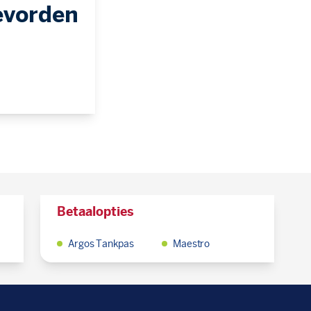
evorden
Betaalopties
Argos Tankpas
Maestro