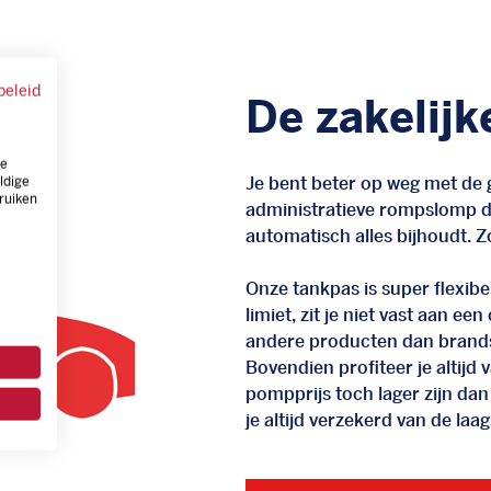
beleid
De zakelijk
ze
Je bent beter op weg met de g
ldige
ruiken
administratieve rompslomp da
automatisch alles bijhoudt. Zo
Onze tankpas is super flexibel
limiet, zit je niet vast aan ee
andere producten dan brand
Bovendien profiteer je altij
pompprijs toch lager zijn dan
je altijd verzekerd van de laags