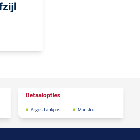
zijl
Betaalopties
Argos Tankpas
Maestro