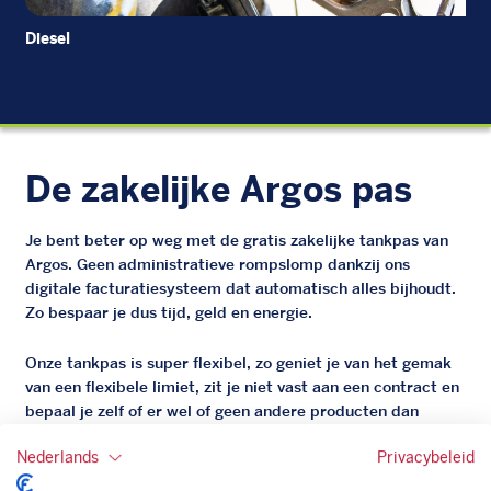
Diesel
Di
De zakelijke Argos pas
Je bent beter op weg met de gratis zakelijke tankpas van
Argos. Geen administratieve rompslomp dankzij ons
digitale facturatiesysteem dat automatisch alles bijhoudt.
Zo bespaar je dus tijd, geld en energie.
Onze tankpas is super flexibel, zo geniet je van het gemak
van een flexibele limiet, zit je niet vast aan een contract en
bepaal je zelf of er wel of geen andere producten dan
brandstof mee betaalt kunnen worden.
Nederlands
Privacybeleid
Bovendien profiteer je altijd van een gegarandeerde
korting. Mocht de pompprijs toch lager zijn dan betaal je