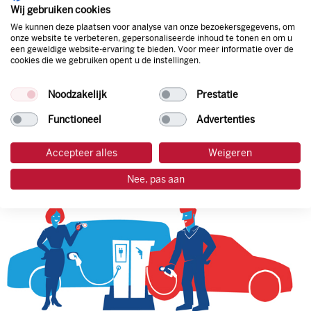
natuurlijk de prijs aan de pomp. Zo ben je altijd verzekerd
Wij gebruiken cookies
van de laagste prijs.
We kunnen deze plaatsen voor analyse van onze bezoekersgegevens, om
onze website te verbeteren, gepersonaliseerde inhoud te tonen en om u
een geweldige website-ervaring te bieden. Voor meer informatie over de
cookies die we gebruiken opent u de instellingen.
tankpas aanvragen
Noodzakelijk
Prestatie
laadpas aanvragen
Functioneel
Advertenties
Accepteer alles
Weigeren
Nee, pas aan