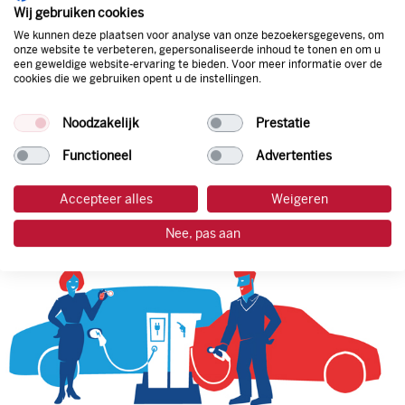
natuurlijk de prijs aan de pomp. Zo ben je altijd verzekerd
Wij gebruiken cookies
van de laagste prijs.
We kunnen deze plaatsen voor analyse van onze bezoekersgegevens, om
onze website te verbeteren, gepersonaliseerde inhoud te tonen en om u
een geweldige website-ervaring te bieden. Voor meer informatie over de
cookies die we gebruiken opent u de instellingen.
tankpas aanvragen
Noodzakelijk
Prestatie
laadpas aanvragen
Functioneel
Advertenties
Accepteer alles
Weigeren
Nee, pas aan