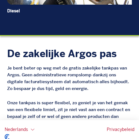
Diesel
EU
De zakelijke Argos pas
Je bent beter op weg met de gratis zakelijke tankpas van
Argos. Geen administratieve rompslomp dankzij ons
digitale facturatiesysteem dat automatisch alles bijhoudt.
Zo bespaar je dus tijd, geld en energie.
Onze tankpas is super flexibel, zo geniet je van het gemak
van een flexibele limiet, zit je niet vast aan een contract en
bepaal je zelf of er wel of geen andere producten dan
brandstof mee betaalt kunnen worden.
Nederlands
Privacybeleid
Bovendien profiteer je altijd van een gegarandeerde
korting. Mocht de pompprijs toch lager zijn dan betaal je