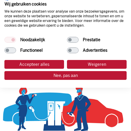
natuurlijk de prijs aan de pomp. Zo ben je altijd verzekerd
Wij gebruiken cookies
van de laagste prijs.
We kunnen deze plaatsen voor analyse van onze bezoekersgegevens, om
onze website te verbeteren, gepersonaliseerde inhoud te tonen en om u
een geweldige website-ervaring te bieden. Voor meer informatie over de
cookies die we gebruiken opent u de instellingen.
tankpas aanvragen
Noodzakelijk
Prestatie
laadpas aanvragen
Functioneel
Advertenties
Accepteer alles
Weigeren
Nee, pas aan