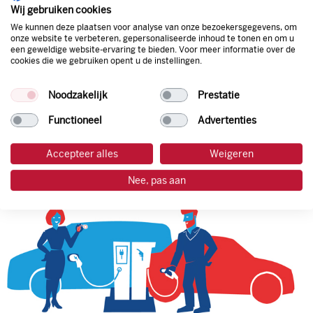
natuurlijk de prijs aan de pomp. Zo ben je altijd verzekerd
Wij gebruiken cookies
van de laagste prijs.
We kunnen deze plaatsen voor analyse van onze bezoekersgegevens, om
onze website te verbeteren, gepersonaliseerde inhoud te tonen en om u
een geweldige website-ervaring te bieden. Voor meer informatie over de
cookies die we gebruiken opent u de instellingen.
tankpas aanvragen
Noodzakelijk
Prestatie
laadpas aanvragen
Functioneel
Advertenties
Accepteer alles
Weigeren
Nee, pas aan