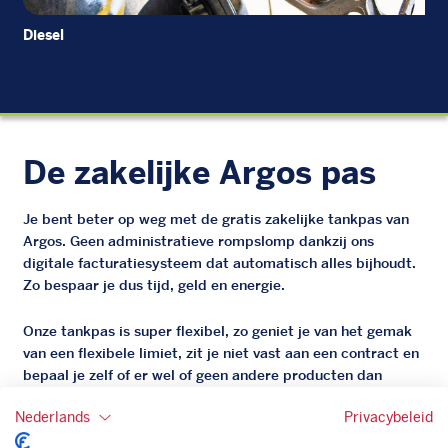
Diesel
EU
De zakelijke Argos pas
Je bent beter op weg met de gratis zakelijke tankpas van
Argos. Geen administratieve rompslomp dankzij ons
digitale facturatiesysteem dat automatisch alles bijhoudt.
Zo bespaar je dus tijd, geld en energie.
Onze tankpas is super flexibel, zo geniet je van het gemak
van een flexibele limiet, zit je niet vast aan een contract en
bepaal je zelf of er wel of geen andere producten dan
brandstof mee betaalt kunnen worden.
Nederlands
Privacybeleid
Bovendien profiteer je altijd van een gegarandeerde
korting. Mocht de pompprijs toch lager zijn dan betaal je