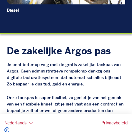
Diesel
Di
De zakelijke Argos pas
Je bent beter op weg met de gratis zakelijke tankpas van
Argos. Geen administratieve rompslomp dankzij ons
digitale facturatiesysteem dat automatisch alles bijhoudt.
Zo bespaar je dus tijd, geld en energie.
Onze tankpas is super flexibel, zo geniet je van het gemak
van een flexibele limiet, zit je niet vast aan een contract en
bepaal je zelf of er wel of geen andere producten dan
brandstof mee betaalt kunnen worden.
Nederlands
Privacybeleid
Bovendien profiteer je altijd van een gegarandeerde
korting. Mocht de pompprijs toch lager zijn dan betaal je