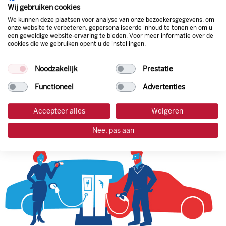
natuurlijk de prijs aan de pomp. Zo ben je altijd verzekerd
Wij gebruiken cookies
van de laagste prijs.
We kunnen deze plaatsen voor analyse van onze bezoekersgegevens, om
onze website te verbeteren, gepersonaliseerde inhoud te tonen en om u
een geweldige website-ervaring te bieden. Voor meer informatie over de
cookies die we gebruiken opent u de instellingen.
tankpas aanvragen
Noodzakelijk
Prestatie
laadpas aanvragen
Functioneel
Advertenties
Accepteer alles
Weigeren
Nee, pas aan