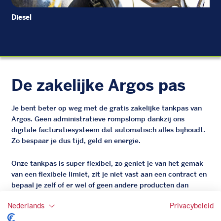
Diesel
Di
De zakelijke Argos pas
Je bent beter op weg met de gratis zakelijke tankpas van
Argos. Geen administratieve rompslomp dankzij ons
digitale facturatiesysteem dat automatisch alles bijhoudt.
Zo bespaar je dus tijd, geld en energie.
Onze tankpas is super flexibel, zo geniet je van het gemak
van een flexibele limiet, zit je niet vast aan een contract en
bepaal je zelf of er wel of geen andere producten dan
brandstof mee betaalt kunnen worden.
Nederlands
Privacybeleid
Bovendien profiteer je altijd van een gegarandeerde
korting. Mocht de pompprijs toch lager zijn dan betaal je