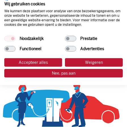
natuurlijk de prijs aan de pomp. Zo ben je altijd verzekerd
Wij gebruiken cookies
van de laagste prijs.
We kunnen deze plaatsen voor analyse van onze bezoekersgegevens, om
onze website te verbeteren, gepersonaliseerde inhoud te tonen en om u
een geweldige website-ervaring te bieden. Voor meer informatie over de
cookies die we gebruiken opent u de instellingen.
tankpas aanvragen
Noodzakelijk
Prestatie
laadpas aanvragen
Functioneel
Advertenties
Accepteer alles
Weigeren
Nee, pas aan