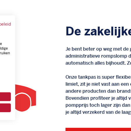
beleid
De zakelijk
ze
Je bent beter op weg met de g
ldige
ruiken
administratieve rompslomp da
automatisch alles bijhoudt. Zo
Onze tankpas is super flexibel
limiet, zit je niet vast aan ee
andere producten dan brand
Bovendien profiteer je altij
pompprijs toch lager zijn dan
je altijd verzekerd van de laags