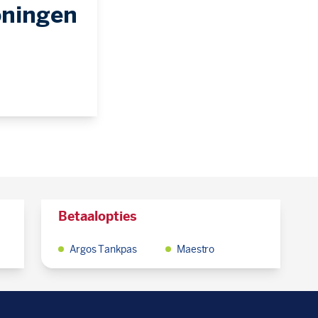
oningen
Betaalopties
Argos Tankpas
Maestro