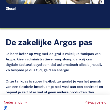
Diesel
EU
De zakelijke Argos pas
Je bent beter op weg met de gratis zakelijke tankpas van
Argos. Geen administratieve rompslomp dankzij ons
digitale facturatiesysteem dat automatisch alles bijhoudt.
Zo bespaar je dus tijd, geld en energie.
Onze tankpas is super flexibel, zo geniet je van het gemak
van een flexibele limiet, zit je niet vast aan een contract en
bepaal je zelf of er wel of geen andere producten dan
brandstof mee betaalt kunnen worden.
Nederlands
Privacybeleid
Bovendien profiteer je altijd van een gegarandeerde
korting. Mocht de pompprijs toch lager zijn dan betaal je