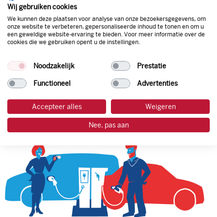
natuurlijk de prijs aan de pomp. Zo ben je altijd verzekerd
Wij gebruiken cookies
van de laagste prijs.
We kunnen deze plaatsen voor analyse van onze bezoekersgegevens, om
onze website te verbeteren, gepersonaliseerde inhoud te tonen en om u
een geweldige website-ervaring te bieden. Voor meer informatie over de
cookies die we gebruiken opent u de instellingen.
tankpas aanvragen
Noodzakelijk
Prestatie
laadpas aanvragen
Functioneel
Advertenties
Accepteer alles
Weigeren
Nee, pas aan