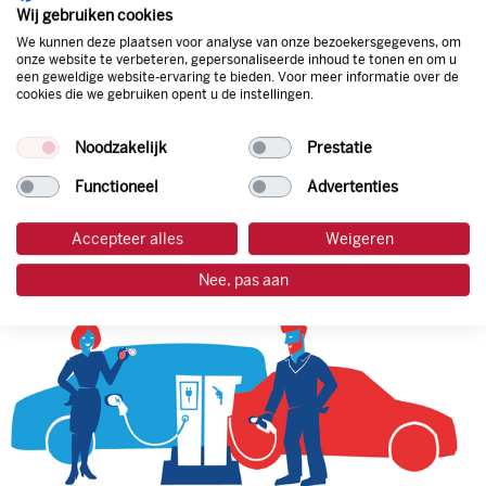
natuurlijk de prijs aan de pomp. Zo ben je altijd verzekerd
Wij gebruiken cookies
van de laagste prijs.
We kunnen deze plaatsen voor analyse van onze bezoekersgegevens, om
onze website te verbeteren, gepersonaliseerde inhoud te tonen en om u
een geweldige website-ervaring te bieden. Voor meer informatie over de
cookies die we gebruiken opent u de instellingen.
tankpas aanvragen
Noodzakelijk
Prestatie
laadpas aanvragen
Functioneel
Advertenties
Accepteer alles
Weigeren
Nee, pas aan