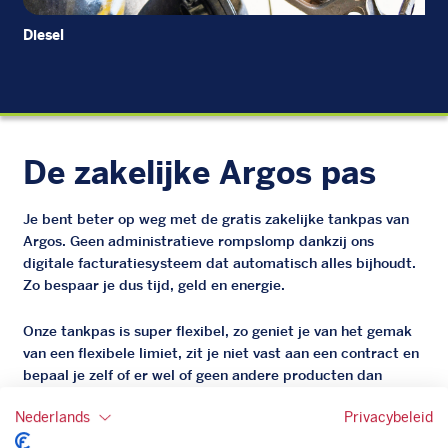
Diesel
EU
De zakelijke Argos pas
Je bent beter op weg met de gratis zakelijke tankpas van
Argos. Geen administratieve rompslomp dankzij ons
digitale facturatiesysteem dat automatisch alles bijhoudt.
Zo bespaar je dus tijd, geld en energie.
Onze tankpas is super flexibel, zo geniet je van het gemak
van een flexibele limiet, zit je niet vast aan een contract en
bepaal je zelf of er wel of geen andere producten dan
brandstof mee betaalt kunnen worden.
Nederlands
Privacybeleid
Bovendien profiteer je altijd van een gegarandeerde
korting. Mocht de pompprijs toch lager zijn dan betaal je