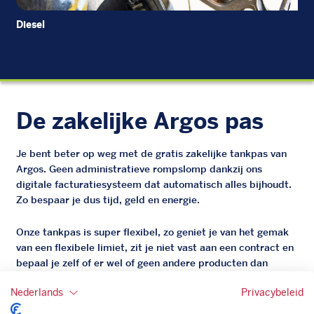
Diesel
Di
De zakelijke Argos pas
Je bent beter op weg met de gratis zakelijke tankpas van
Argos. Geen administratieve rompslomp dankzij ons
digitale facturatiesysteem dat automatisch alles bijhoudt.
Zo bespaar je dus tijd, geld en energie.
Onze tankpas is super flexibel, zo geniet je van het gemak
van een flexibele limiet, zit je niet vast aan een contract en
bepaal je zelf of er wel of geen andere producten dan
brandstof mee betaalt kunnen worden.
Nederlands
Privacybeleid
Bovendien profiteer je altijd van een gegarandeerde
korting. Mocht de pompprijs toch lager zijn dan betaal je