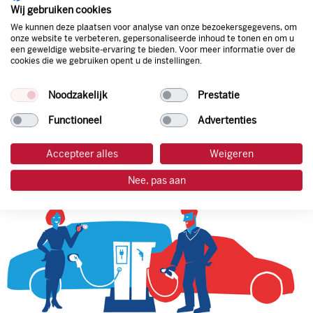
natuurlijk de prijs aan de pomp. Zo ben je altijd verzekerd
Wij gebruiken cookies
van de laagste prijs.
We kunnen deze plaatsen voor analyse van onze bezoekersgegevens, om
onze website te verbeteren, gepersonaliseerde inhoud te tonen en om u
een geweldige website-ervaring te bieden. Voor meer informatie over de
cookies die we gebruiken opent u de instellingen.
tankpas aanvragen
Noodzakelijk
Prestatie
laadpas aanvragen
Functioneel
Advertenties
Accepteer alles
Weigeren
Nee, pas aan