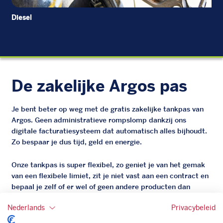
Diesel
Di
De zakelijke Argos pas
Je bent beter op weg met de gratis zakelijke tankpas van
Argos. Geen administratieve rompslomp dankzij ons
digitale facturatiesysteem dat automatisch alles bijhoudt.
Zo bespaar je dus tijd, geld en energie.
Onze tankpas is super flexibel, zo geniet je van het gemak
van een flexibele limiet, zit je niet vast aan een contract en
bepaal je zelf of er wel of geen andere producten dan
brandstof mee betaalt kunnen worden.
Nederlands
Privacybeleid
Bovendien profiteer je altijd van een gegarandeerde
korting. Mocht de pompprijs toch lager zijn dan betaal je