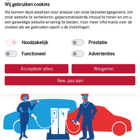
natuurlijk de prijs aan de pomp. Zo ben je altijd verzekerd
Wij gebruiken cookies
van de laagste prijs.
We kunnen deze plaatsen voor analyse van onze bezoekersgegevens, om
onze website te verbeteren, gepersonaliseerde inhoud te tonen en om u
een geweldige website-ervaring te bieden. Voor meer informatie over de
cookies die we gebruiken opent u de instellingen.
tankpas aanvragen
Noodzakelijk
Prestatie
laadpas aanvragen
Functioneel
Advertenties
Accepteer alles
Weigeren
Nee, pas aan