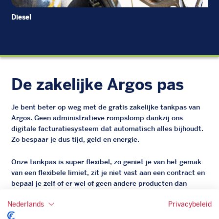
Diesel
Di
De zakelijke Argos pas
Je bent beter op weg met de gratis zakelijke tankpas van
Argos. Geen administratieve rompslomp dankzij ons
digitale facturatiesysteem dat automatisch alles bijhoudt.
Zo bespaar je dus tijd, geld en energie.
Onze tankpas is super flexibel, zo geniet je van het gemak
van een flexibele limiet, zit je niet vast aan een contract en
bepaal je zelf of er wel of geen andere producten dan
brandstof mee betaalt kunnen worden.
Nederlands
Privacybeleid
Bovendien profiteer je altijd van een gegarandeerde
korting. Mocht de pompprijs toch lager zijn dan betaal je