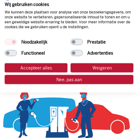
natuurlijk de prijs aan de pomp. Zo ben je altijd verzekerd
Wij gebruiken cookies
van de laagste prijs.
We kunnen deze plaatsen voor analyse van onze bezoekersgegevens, om
onze website te verbeteren, gepersonaliseerde inhoud te tonen en om u
een geweldige website-ervaring te bieden. Voor meer informatie over de
cookies die we gebruiken opent u de instellingen.
tankpas aanvragen
Noodzakelijk
Prestatie
laadpas aanvragen
Functioneel
Advertenties
Accepteer alles
Weigeren
Nee, pas aan