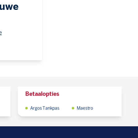
euwe
e
Betaalopties
Argos Tankpas
Maestro