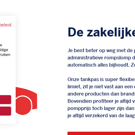
beleid
De zakelijk
ze
Je bent beter op weg met de g
ldige
ruiken
administratieve rompslomp da
automatisch alles bijhoudt. Zo
Onze tankpas is super flexibel
limiet, zit je niet vast aan ee
andere producten dan brand
Bovendien profiteer je altij
pompprijs toch lager zijn dan
je altijd verzekerd van de laags