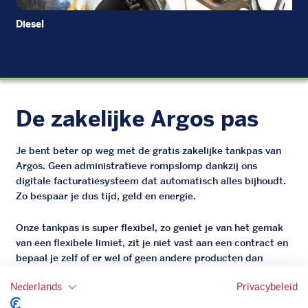
Diesel
Di
De zakelijke Argos pas
Je bent beter op weg met de gratis zakelijke tankpas van
Argos. Geen administratieve rompslomp dankzij ons
digitale facturatiesysteem dat automatisch alles bijhoudt.
Zo bespaar je dus tijd, geld en energie.
Onze tankpas is super flexibel, zo geniet je van het gemak
van een flexibele limiet, zit je niet vast aan een contract en
bepaal je zelf of er wel of geen andere producten dan
brandstof mee betaalt kunnen worden.
Nederlands
Privacybeleid
Bovendien profiteer je altijd van een gegarandeerde
korting. Mocht de pompprijs toch lager zijn dan betaal je