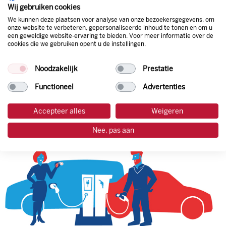
natuurlijk de prijs aan de pomp. Zo ben je altijd verzekerd
Wij gebruiken cookies
van de laagste prijs.
We kunnen deze plaatsen voor analyse van onze bezoekersgegevens, om
onze website te verbeteren, gepersonaliseerde inhoud te tonen en om u
een geweldige website-ervaring te bieden. Voor meer informatie over de
cookies die we gebruiken opent u de instellingen.
tankpas aanvragen
Noodzakelijk
Prestatie
laadpas aanvragen
Functioneel
Advertenties
Accepteer alles
Weigeren
Nee, pas aan