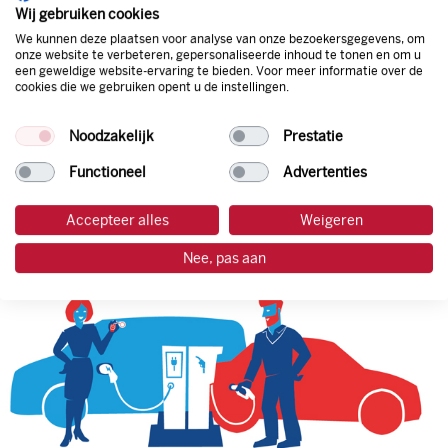
natuurlijk de prijs aan de pomp. Zo ben je altijd verzekerd
Wij gebruiken cookies
van de laagste prijs.
We kunnen deze plaatsen voor analyse van onze bezoekersgegevens, om
onze website te verbeteren, gepersonaliseerde inhoud te tonen en om u
een geweldige website-ervaring te bieden. Voor meer informatie over de
cookies die we gebruiken opent u de instellingen.
tankpas aanvragen
Noodzakelijk
Prestatie
laadpas aanvragen
Functioneel
Advertenties
Accepteer alles
Weigeren
Nee, pas aan