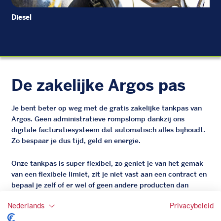
Diesel
EU
De zakelijke Argos pas
Je bent beter op weg met de gratis zakelijke tankpas van
Argos. Geen administratieve rompslomp dankzij ons
digitale facturatiesysteem dat automatisch alles bijhoudt.
Zo bespaar je dus tijd, geld en energie.
Onze tankpas is super flexibel, zo geniet je van het gemak
van een flexibele limiet, zit je niet vast aan een contract en
bepaal je zelf of er wel of geen andere producten dan
brandstof mee betaalt kunnen worden.
Nederlands
Privacybeleid
Bovendien profiteer je altijd van een gegarandeerde
korting. Mocht de pompprijs toch lager zijn dan betaal je