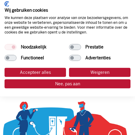
Bovendien profiteer je altijd van een gegarandeerde
korting. Mocht de pompprijs toch lager zijn dan betaal je
Wij gebruiken cookies
natuurlijk de prijs aan de pomp. Zo ben je altijd verzekerd
We kunnen deze plaatsen voor analyse van onze bezoekersgegevens, om
van de laagste prijs.
onze website te verbeteren, gepersonaliseerde inhoud te tonen en om u
een geweldige website-ervaring te bieden. Voor meer informatie over de
cookies die we gebruiken opent u de instellingen.
tankpas aanvragen
Noodzakelijk
Prestatie
Functioneel
Advertenties
laadpas aanvragen
Accepteer alles
Weigeren
Nee, pas aan