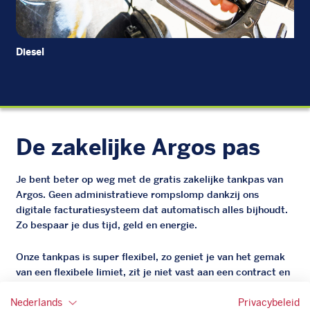
Diesel
EU
De zakelijke Argos pas
Je bent beter op weg met de gratis zakelijke tankpas van
Argos. Geen administratieve rompslomp dankzij ons
digitale facturatiesysteem dat automatisch alles bijhoudt.
Zo bespaar je dus tijd, geld en energie.
Onze tankpas is super flexibel, zo geniet je van het gemak
van een flexibele limiet, zit je niet vast aan een contract en
bepaal je zelf of er wel of geen andere producten dan
brandstof mee betaalt kunnen worden.
Nederlands
Privacybeleid