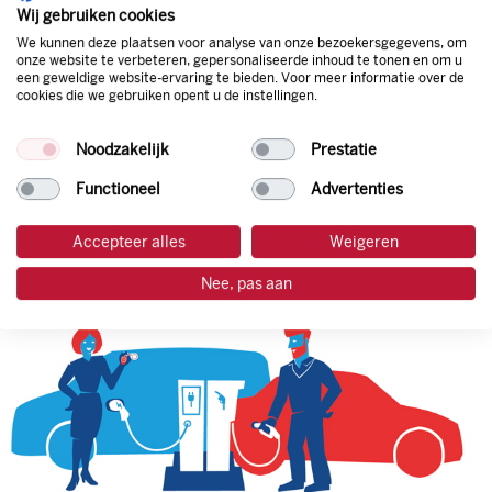
natuurlijk de prijs aan de pomp. Zo ben je altijd verzekerd
Wij gebruiken cookies
van de laagste prijs.
We kunnen deze plaatsen voor analyse van onze bezoekersgegevens, om
onze website te verbeteren, gepersonaliseerde inhoud te tonen en om u
een geweldige website-ervaring te bieden. Voor meer informatie over de
cookies die we gebruiken opent u de instellingen.
tankpas aanvragen
Noodzakelijk
Prestatie
laadpas aanvragen
Functioneel
Advertenties
Accepteer alles
Weigeren
Nee, pas aan