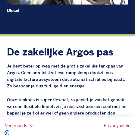
Diesel
Di
De zakelijke Argos pas
Je bent beter op weg met de gratis zakelijke tankpas van
Argos. Geen administratieve rompslomp dankzij ons
digitale facturatiesysteem dat automatisch alles bijhoudt.
Zo bespaar je dus tijd, geld en energie.
Onze tankpas is super flexibel, zo geniet je van het gemak
van een flexibele limiet, zit je niet vast aan een contract en
bepaal je zelf of er wel of geen andere producten dan
brandstof mee betaalt kunnen worden.
Nederlands
Privacybeleid
Bovendien profiteer je altijd van een gegarandeerde
korting. Mocht de pompprijs toch lager zijn dan betaal je