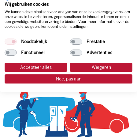
natuurlijk de prijs aan de pomp. Zo ben je altijd verzekerd
Wij gebruiken cookies
van de laagste prijs.
We kunnen deze plaatsen voor analyse van onze bezoekersgegevens, om
onze website te verbeteren, gepersonaliseerde inhoud te tonen en om u
een geweldige website-ervaring te bieden. Voor meer informatie over de
cookies die we gebruiken opent u de instellingen.
tankpas aanvragen
Noodzakelijk
Prestatie
laadpas aanvragen
Functioneel
Advertenties
Accepteer alles
Weigeren
Nee, pas aan