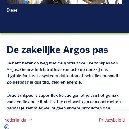
Diesel
EU
De zakelijke Argos pas
Je bent beter op weg met de gratis zakelijke tankpas van
Argos. Geen administratieve rompslomp dankzij ons
digitale facturatiesysteem dat automatisch alles bijhoudt.
Zo bespaar je dus tijd, geld en energie.
Onze tankpas is super flexibel, zo geniet je van het gemak
van een flexibele limiet, zit je niet vast aan een contract en
bepaal je zelf of er wel of geen andere producten dan
brandstof mee betaalt kunnen worden.
Nederlands
Privacybeleid
Bovendien profiteer je altijd van een gegarandeerde
korting. Mocht de pompprijs toch lager zijn dan betaal je