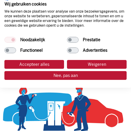
natuurlijk de prijs aan de pomp. Zo ben je altijd verzekerd
Wij gebruiken cookies
van de laagste prijs.
We kunnen deze plaatsen voor analyse van onze bezoekersgegevens, om
onze website te verbeteren, gepersonaliseerde inhoud te tonen en om u
een geweldige website-ervaring te bieden. Voor meer informatie over de
cookies die we gebruiken opent u de instellingen.
tankpas aanvragen
Noodzakelijk
Prestatie
laadpas aanvragen
Functioneel
Advertenties
Accepteer alles
Weigeren
Nee, pas aan