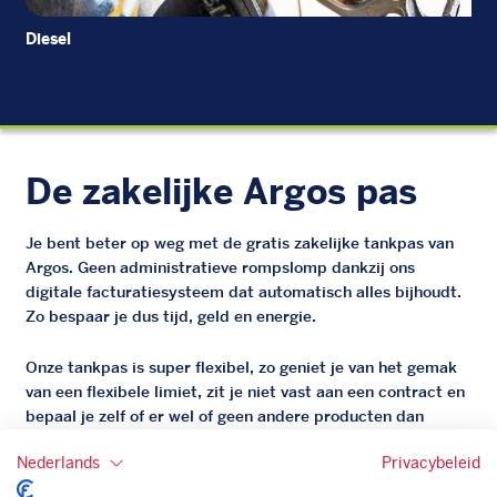
Diesel
EU
De zakelijke Argos pas
Je bent beter op weg met de gratis zakelijke tankpas van
Argos. Geen administratieve rompslomp dankzij ons
digitale facturatiesysteem dat automatisch alles bijhoudt.
Zo bespaar je dus tijd, geld en energie.
Onze tankpas is super flexibel, zo geniet je van het gemak
van een flexibele limiet, zit je niet vast aan een contract en
bepaal je zelf of er wel of geen andere producten dan
brandstof mee betaalt kunnen worden.
Nederlands
Privacybeleid
Bovendien profiteer je altijd van een gegarandeerde
korting. Mocht de pompprijs toch lager zijn dan betaal je