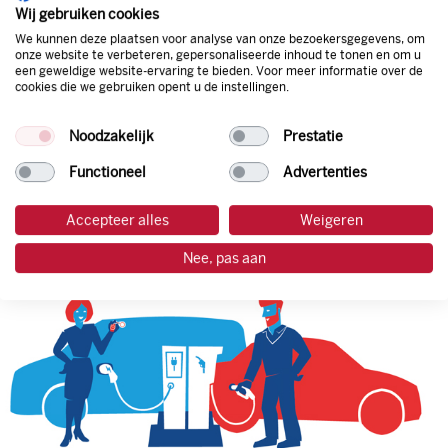
natuurlijk de prijs aan de pomp. Zo ben je altijd verzekerd
Wij gebruiken cookies
van de laagste prijs.
We kunnen deze plaatsen voor analyse van onze bezoekersgegevens, om
onze website te verbeteren, gepersonaliseerde inhoud te tonen en om u
een geweldige website-ervaring te bieden. Voor meer informatie over de
cookies die we gebruiken opent u de instellingen.
tankpas aanvragen
Noodzakelijk
Prestatie
laadpas aanvragen
Functioneel
Advertenties
Accepteer alles
Weigeren
Nee, pas aan