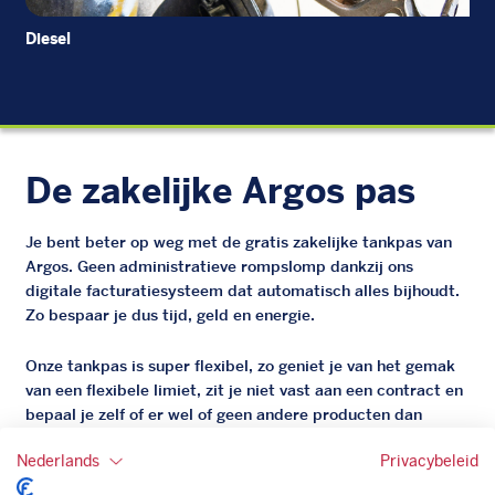
Diesel
EU
De zakelijke Argos pas
Je bent beter op weg met de gratis zakelijke tankpas van
Argos. Geen administratieve rompslomp dankzij ons
digitale facturatiesysteem dat automatisch alles bijhoudt.
Zo bespaar je dus tijd, geld en energie.
Onze tankpas is super flexibel, zo geniet je van het gemak
van een flexibele limiet, zit je niet vast aan een contract en
bepaal je zelf of er wel of geen andere producten dan
brandstof mee betaalt kunnen worden.
Nederlands
Privacybeleid
Bovendien profiteer je altijd van een gegarandeerde
korting. Mocht de pompprijs toch lager zijn dan betaal je